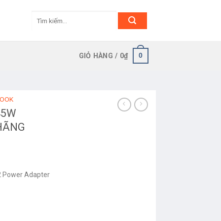
Tìm
kiếm:
0
GIỎ HÀNG /
0
₫
BOOK
45W
HÃNG
n
2 Power Adapter
.000₫.