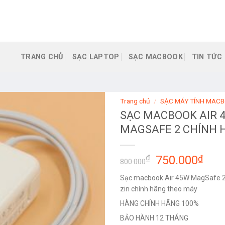
TRANG CHỦ
SẠC LAPTOP
SẠC MACBOOK
TIN TỨC
Trang chủ
/
SẠC MÁY TÍNH MAC
SẠC MACBOOK AIR 
MAGSAFE 2 CHÍNH 
Giá
Giá
₫
750.000
₫
800.000
gốc
hiệ
Sạc macbook Air 45W MagSafe 
là:
tại
zin chính hãng theo máy
800.000₫.
là:
HÀNG CHÍNH HÃNG 100%
750
BẢO HÀNH 12 THÁNG