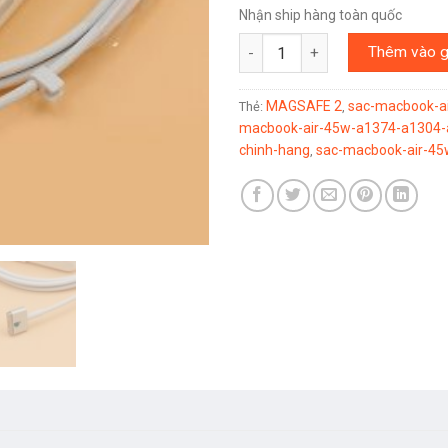
Nhận ship hàng toàn quốc
SẠC MACBOOK AIR 45W MAGSA
Thêm vào g
MAGSAFE 2
sac-macbook-a
Thẻ:
,
macbook-air-45w-a1374-a1304-
chinh-hang
sac-macbook-air-4
,