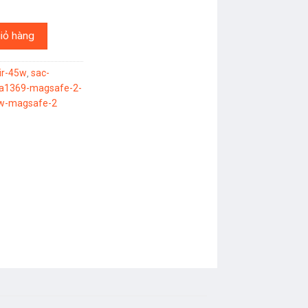
FE 2 CHÍNH HÃNG số lượng
iỏ hàng
ir-45w
sac-
,
a1369-magsafe-2-
5w-magsafe-2