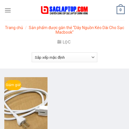
Skip
0
to
content
Trang chủ
/
Sản phẩm được gắn thẻ “Dây Nguồn Kéo Dài Cho Sạc
Macbook”
LỌC
Giảm giá!