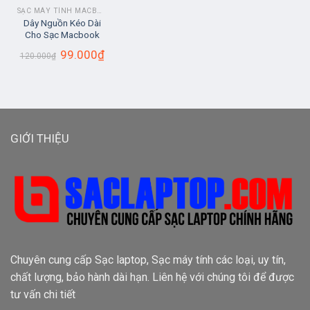
SẠC MÁY TÍNH MACBOOK
Dây Nguồn Kéo Dài
Cho Sạc Macbook
Giá
Giá
99.000
₫
120.000
₫
gốc
hiện
là:
tại
120.000₫.
là:
99.000₫.
GIỚI THIỆU
Chuyên cung cấp Sạc laptop, Sạc máy tính các loại, uy tín,
chất lượng, bảo hành dài hạn. Liên hệ với chúng tôi để được
tư vấn chi tiết