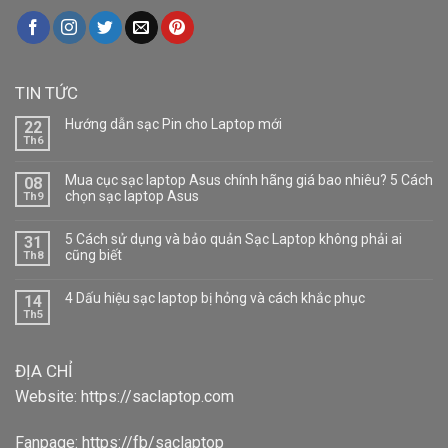
TIN TỨC
Hướng dẫn sạc Pin cho Laptop mới
22
Th6
Mua cục sạc laptop Asus chính hãng giá bao nhiêu? 5 Cách
08
chọn sạc laptop Asus
Th9
5 Cách sử dụng và bảo quản Sạc Laptop không phải ai
31
cũng biết
Th8
4 Dấu hiệu sạc laptop bị hỏng và cách khắc phục
14
Th5
ĐỊA CHỈ
Website:
https://saclaptop.com
Fanpage:
https://fb/saclaptop